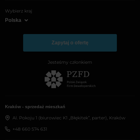
Wybierz kraj
Polska
Węgry
Rumunia
Zapytaj o ofertę
Jesteśmy członkiem
Kraków - sprzedaż mieszkań
Al. Pokoju 1 (biurowiec K1 „Błękitek”, parter), Kraków
+48 660 574 631