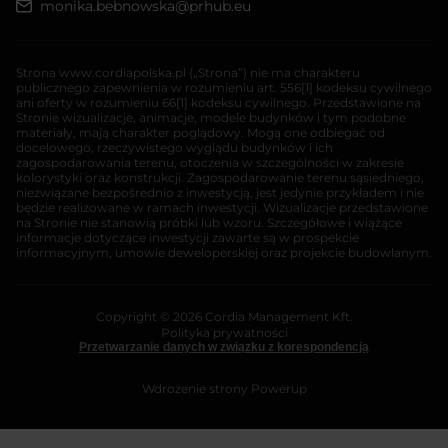
monika.bebnowska@prhub.eu
Strona www.cordiapolska.pl („Strona”) nie ma charakteru
publicznego zapewnienia w rozumieniu art. 556[1] kodeksu cywilnego
ani oferty w rozumieniu 66[1] kodeksu cywilnego. Przedstawione na
Stronie wizualizacje, animacje, modele budynków i tym podobne
materiały, mają charakter poglądowy. Mogą one odbiegać od
docelowego, rzeczywistego wyglądu budynków i ich
zagospodarowania terenu, otoczenia w szczególności w zakresie
kolorystyki oraz konstrukcji. Zagospodarowanie terenu sąsiedniego,
niezwiązane bezpośrednio z inwestycją, jest jedynie przykładem i nie
będzie realizowane w ramach inwestycji. Wizualizacje przedstawione
na Stronie nie stanowią próbki lub wzoru. Szczegółowe i wiążące
informacje dotyczące inwestycji zawarte są w prospekcie
informacyjnym, umowie deweloperskiej oraz projekcie budowlanym.
Copyright © 2026 Cordia Management Kft.
Polityka prywatności
Przetwarzanie danych w związku z korespondencją
Wdrożenie strony
Powerup