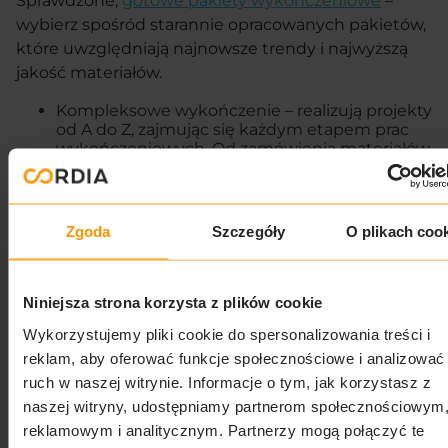
Sprawdzone,
gotowe pakiety wykończeniowe
–
wybierz spośród starannie opracowanych pakietów,
które uwzględniają najnowsze trendy i najwyższą
jakość materiałów.
Kompleksowe wykończenie – realizują projekty
od A do Z, zajmując się każdym etapem prac
wykończeniowych. Od zamówienia materiałów,
przez prace budowlane, aż po montaż mebli
Indywidualne podejście – otrzymasz
dedykowanego opiekuna projektu, który dba
o płynność i terminowość realizacji, a także o
Zgoda
Szczegóły
O plikach coo
pełną transparentność kosztów.
Niniejsza strona korzysta z plików cookie
Jak działają?
Wykorzystujemy pliki cookie do spersonalizowania treści i
reklam, aby oferować funkcje społecznościowe i analizować
Dopasowanie do Twoich potrzeb – razem ze
specjalistami wybierzesz idealny pakiet
ruch w naszej witrynie. Informacje o tym, jak korzystasz z
wykończeniowy. Lafrentz Home dostarczy
naszej witryny, udostępniamy partnerom społecznościowym
wszystkie niezbędne informacje dotyczące
reklamowym i analitycznym. Partnerzy mogą połączyć te
materiałów i elementów wykończenia do