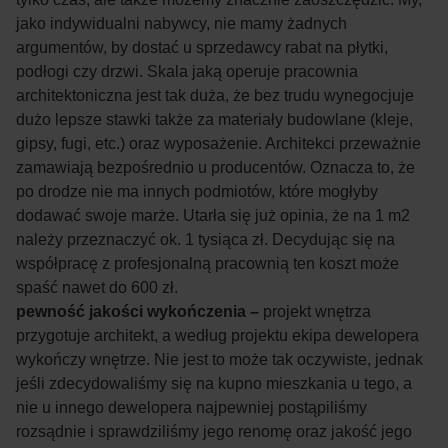
jako indywidualni nabywcy, nie mamy żadnych
argumentów, by dostać u sprzedawcy rabat na płytki,
podłogi czy drzwi. Skala jaką operuje pracownia
architektoniczna jest tak duża, że bez trudu wynegocjuje
dużo lepsze stawki także za materiały budowlane (kleje,
gipsy, fugi, etc.) oraz wyposażenie. Architekci przeważnie
zamawiają bezpośrednio u producentów. Oznacza to, że
po drodze nie ma innych podmiotów, które mogłyby
dodawać swoje marże. Utarła się już opinia, że na 1 m2
należy przeznaczyć ok. 1 tysiąca zł. Decydując się na
współpracę z profesjonalną pracownią ten koszt może
spaść nawet do 600 zł.
pewność jakości wykończenia –
projekt wnętrza
przygotuje architekt, a według projektu ekipa dewelopera
wykończy wnętrze. Nie jest to może tak oczywiste, jednak
jeśli zdecydowaliśmy się na kupno mieszkania u tego, a
nie u innego dewelopera najpewniej postąpiliśmy
rozsądnie i sprawdziliśmy jego renomę oraz jakość jego