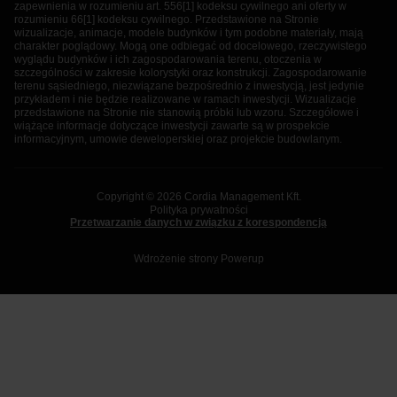
zapewnienia w rozumieniu art. 556[1] kodeksu cywilnego ani oferty w
rozumieniu 66[1] kodeksu cywilnego. Przedstawione na Stronie
wizualizacje, animacje, modele budynków i tym podobne materiały, mają
charakter poglądowy. Mogą one odbiegać od docelowego, rzeczywistego
wyglądu budynków i ich zagospodarowania terenu, otoczenia w
szczególności w zakresie kolorystyki oraz konstrukcji. Zagospodarowanie
terenu sąsiedniego, niezwiązane bezpośrednio z inwestycją, jest jedynie
przykładem i nie będzie realizowane w ramach inwestycji. Wizualizacje
przedstawione na Stronie nie stanowią próbki lub wzoru. Szczegółowe i
wiążące informacje dotyczące inwestycji zawarte są w prospekcie
informacyjnym, umowie deweloperskiej oraz projekcie budowlanym.
Copyright © 2026 Cordia Management Kft.
Polityka prywatności
Przetwarzanie danych w związku z korespondencją
Wdrożenie strony
Powerup