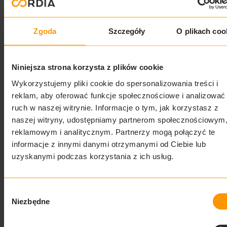
mieszkania. Wprawdzie to kosztowne, ale w pakietach
taka usługa jest tańsza i ma swoje niezaprzeczalne plusy:
Zgoda
Szczegóły
O plikach coo
mieszkanie jest w 100% indywidualne i unikatowe
– w
przypadku współpracy z projektantem i realizacji
wykończania mieszkania na własną rękę, wnętrza zyskają
Niniejsza strona korzysta z plików cookie
na niepowtarzalności. W odróżnieniu od deweloperskiego
Wykorzystujemy pliki cookie do spersonalizowania treści i
wykończenia tutaj każdy detal (ściany, podłogi, drzwi,
reklam, aby oferować funkcje społecznościowe i analizować
kafelki, dekory, etc.) będzie naszym indywidualnym
ruch w naszej witrynie. Informacje o tym, jak korzystasz z
wyborem. W ten sposób dom staje się niepowtarzalnym
naszej witryny, udostępniamy partnerom społecznościowym
miejscem, które oddaje nasz charakter, w którym czujemy
reklamowym i analitycznym. Partnerzy mogą połączyć te
się komfortowo,
informacje z innymi danymi otrzymanymi od Ciebie lub
precyzyjnie rozplanowana funkcjonalność z uwagą na
uzyskanymi podczas korzystania z ich usług.
budżet –
projektantowi musimy zdradzić budżet, jaki
chcemy przeznaczyć na wykończenie. To uczciwe ze
względu na to, że profesjonalny aranżer będzie wiedział
Wybór
jakich rozwiązań szukać, by nie przekroczyć
Niezbędne
zgody
zaplanowanego budżetu. Jednocześnie projektant zna
doskonale rynek i zaproponuje coś, co idealnie sprawdzi