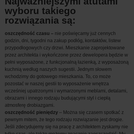
Najważniejszymi atutami
wyboru takiego
rozwiązania są:
oszczędność czasu –
nie poświęcamy już cennych
godzin, dni, tygodni na zakup podłóg, kontaktów, listew
przypodłogowych czy drzwi. Mieszkanie zaprojektowane
przez architekta i wykończone przez dewelopera będzie w
pełni wyposażone, z funkcjonalną łazienką, z wyposażoną
kuchnią według naszych sugestii. Jednym słowem
wchodzimy do gotowego mieszkania. To, co może
pozostać w naszej gestii to wyposażenie wnętrza
wcześniej upatrzonymi i wymarzonymi meblami, detalami,
obrazami i innego rodzaju budującymi styl i ciepłą
atmosferę drobiazgami.
oszczędność pieniędzy
– Można się czasem spotkać z
pewnym mitem, że tego rodzaju rozwiązanie jest drogie.
Jeśli zdecydujemy się na pracę z architektem zyskamy nie
tylko czas, ale także możemy znacznie zaoszczędzić. My,