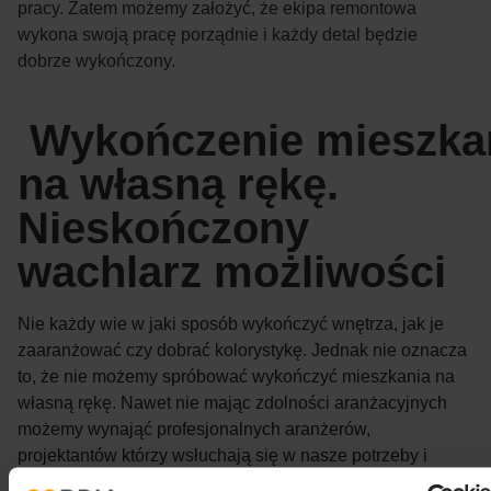
pracy. Zatem możemy założyć, że ekipa remontowa
wykona swoją pracę porządnie i każdy detal będzie
dobrze wykończony.
Wykończenie mieszka
na własną rękę.
Nieskończony
wachlarz możliwości
Nie każdy wie w jaki sposób wykończyć wnętrza, jak je
zaaranżować czy dobrać kolorystykę. Jednak nie oznacza
to, że nie możemy spróbować wykończyć mieszkania na
własną rękę. Nawet nie mając zdolności aranżacyjnych
możemy wynająć profesjonalnych aranżerów,
projektantów którzy wsłuchają się w nasze potrzeby i
idealnie rozplanują każdy centymetr kwadratowy