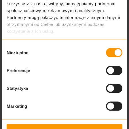
korzystasz z naszej witryny, udostępniamy partnerom
Imię*
społecznościowym, reklamowym i analitycznym.
Nazwisko*
Partnerzy mogą połączyć te informacje z innymi danymi
otrzymanymi od Ciebie lub uzyskanymi podczas
Adres e-mail*
korzystania z ich usług.
Telefon*
Wybór
Pola oznaczone * są polami obowiązkowymi.
Niezbędne
zgody
Podanie adresu email jest niezbędne w celu wysłania oferty, a numer
telefonu jest konieczny z uwagi na potrzebę precyzyjnego
omówienie potrzeb Klienta w związku z zamówieniem przez niego
Preferencje
oferty.
Anuluj
Dalej
Statystyka
Kryteria nieruchomości
Które miasto/inwestycja Cię interesuje?*
Marketing
Wybierz inwestycje
Gdańsk
Port Island