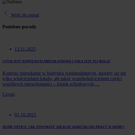
Wróć do porad
Podobne porady
13.11.2025
CZYM JEST WSPÓLNOTA MIESZKANIOWA I JAKA JEST JEJ ROLA?
Kupując mieszkanie w budynku wielorodzinnym, stajemy się nie
tylko właścicielami lokalu, ale także współwłaścicielami części
wspólnych nieruchomości – klatek schodowych,…
Czytaj
02.10.2025
HOME OFFICE. JAK STWORZYĆ IDEALNE WARUNKI DO PRACY W DOMU?