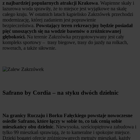
z najbardziej popularnych atrakcji Krakowa
. Wapienne skały i
lazurowa woda sprawiły, że to miejsce jest wyjątkowe na skalę
całego kraju. W ostatnich latach kąpielisko Zakrzówek przechodzi
modernizację, której zadaniem jest poprawienie
bezpieczeństwa.
Powstający teren rekreacyjny będzie posiadał
pięć unoszących się na wodzie basenów o zróżnicowanej
głębokości.
Na terenie Zakrzówka przygotowywany jest cały
kompleks sportowy – trasy biegowe, trasy do jazdy na rolkach,
rowerach, a także siłownie.
Safrano by Cordia – na styku dwóch dzielnic
Na granicy Ruczaju i Borku Fałęckiego powstaje nowoczesne
osiedle Safrano, które łączy w sobie to, co tak cenią sobie
mieszkańcy obu dzielnic
. Niewysoka, sześciopiętrowa zabudowa i
tylko 99 mieszkań sprawiają, że to kameralne i spokojne miejsce.
Dzięki bogatej ofercie zróżnicowanych metraży mieszkań, każdy