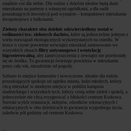
znajdzie coś dla siebie. Dla rodzin z dziećmi idealne będą duże
mieszkania na parterze z własnymi ogródkami, a dla osób
poszukujących inwestycji pod wynajem – kompaktowe mieszkania
dwupokojowe z balkonami.
Zielony charakter obu dzielnic odzwierciedlony został w
roślinności tzw. zielonych dachów,
które są jednocześnie jednym z
wielu rozwiązań ekologicznych wykorzystanych na osiedlu. W
trosce o czyste powietrze wewnątrz mieszkań zastosowano we
wszystkich oknach
filtry antysmogowe i wentylację
higrosterowalną
, aby zanieczyszczenia z zewnątrz nie przedostały
się do środka. To gwarancja świeżego powietrza w mieszkaniu
przez cały rok, niezależnie od pogody.
Safrano to miejsce kameralne i nowoczesne, idealne dla rodzin
poszukujących spokoju od zgiełku miasta, ludzi młodych, którzy
chcą mieszkać w modnym miejscu w pobliżu kampusu
studenckiego i wszystkich tych, którzy cenią sobie zieleń i spokój, a
jednocześnie nie chcą rezygnować z bliskości centrum Krakowa.
Szeroki wybór restauracji, sklepów, ośrodków rekreacyjnych i
edukacyjnych w obu dzielnicach to gwarancja wygodnego życia,
zaledwie pół godziny od centrum Krakowa.