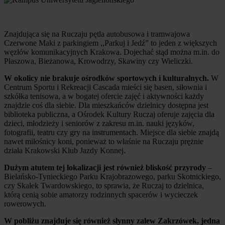
Znajdująca się na Ruczaju pętla autobusowa i tramwajowa
Czerwone Maki z parkingiem ,,Parkuj i Jedź” to jeden z większych
węzłów komunikacyjnych Krakowa. Dojechać stąd można m.in. do
Płaszowa, Bieżanowa, Krowodrzy, Skawiny czy Wieliczki.
W okolicy nie brakuje ośrodków sportowych i kulturalnych.
W
Centrum Sportu i Rekreacji Cascada mieści się basen, siłownia i
szkółka tenisowa, a w bogatej ofercie zajęć i aktywności każdy
znajdzie coś dla siebie. Dla mieszkańców dzielnicy dostępna jest
biblioteka publiczna, a Ośrodek Kultury Ruczaj oferuje zajęcia dla
dzieci, młodzieży i seniorów z zakresu m.in. nauki języków,
fotografii, teatru czy gry na instrumentach. Miejsce dla siebie znajdą
nawet miłośnicy koni, ponieważ to właśnie na Ruczaju prężnie
działa Krakowski Klub Jazdy Konnej.
Dużym atutem tej lokalizacji jest również bliskość przyrody
–
Bielańsko-Tynieckiego Parku Krajobrazowego, parku Skotnickiego,
czy Skałek Twardowskiego, to sprawia, że Ruczaj to dzielnica,
którą cenią sobie amatorzy rodzinnych spacerów i wycieczek
rowerowych.
W pobliżu znajduje się również słynny zalew Zakrzówek, jedna