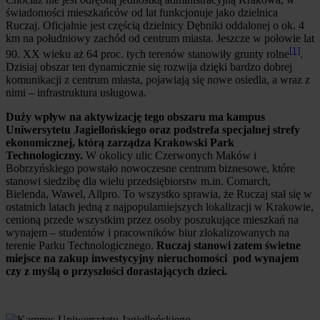
świadomości mieszkańców od lat funkcjonuje jako dzielnica
Ruczaj. Oficjalnie jest częścią dzielnicy Dębniki oddalonej o ok. 4
km na południowy zachód od centrum miasta. Jeszcze w połowie lat
[1]
90. XX wieku aż 64 proc. tych terenów stanowiły grunty rolne
.
Dzisiaj obszar ten dynamicznie się rozwija dzięki bardzo dobrej
komunikacji z centrum miasta, pojawiają się nowe osiedla, a wraz z
nimi – infrastruktura usługowa.
Duży wpływ na aktywizację tego obszaru ma kampus
Uniwersytetu Jagiellońskiego oraz podstrefa specjalnej strefy
ekonomicznej, którą zarządza Krakowski Park
Technologiczny.
W okolicy ulic Czerwonych Maków i
Bobrzyńskiego powstało nowoczesne centrum biznesowe, które
stanowi siedzibę dla wielu przedsiębiorstw m.in. Comarch,
Bielenda, Wawel, Allpro. To wszystko sprawia, że Ruczaj stał się w
ostatnich latach jedną z najpopularniejszych lokalizacji w Krakowie,
cenioną przede wszystkim przez osoby poszukujące mieszkań na
wynajem – studentów i pracowników biur zlokalizowanych na
terenie Parku Technologicznego.
Ruczaj stanowi zatem świetne
miejsce na zakup inwestycyjny nieruchomości pod wynajem
czy z myślą o przyszłości dorastających dzieci.