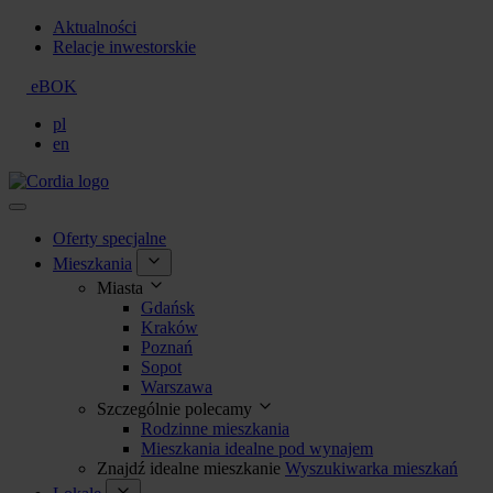
Aktualności
Relacje inwestorskie
eBOK
pl
en
Oferty specjalne
Mieszkania
Miasta
Gdańsk
Kraków
Poznań
Sopot
Warszawa
Szczególnie polecamy
Rodzinne mieszkania
Mieszkania idealne pod wynajem
Znajdź idealne mieszkanie
Wyszukiwarka mieszkań