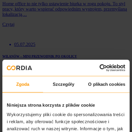
Home office to nie tylko ustawienie biurka w rogu pokoju. To styl
pracy, który warto wspierać odpowiednim wystrojem, przemyślaną
lokalizacją…
Czytaj
05.07.2025
WILANÓW – MINI PRZEWODNIK PO OKOLICY
Wilanów to jedna z tych dzielnic Warszawy, która w ostatnich latach
zyskała na popularności. Bliskość zieleni, dobrze zaprojektowana
przestrzeń i…
Zgoda
Szczegóły
O plikach cookies
Czytaj
Niniejsza strona korzysta z plików cookie
Zapytaj o ofertę
Wykorzystujemy pliki cookie do spersonalizowania treści
i reklam, aby oferować funkcje społecznościowe i
Twoje dane
analizować ruch w naszej witrynie. Informacje o tym, jak