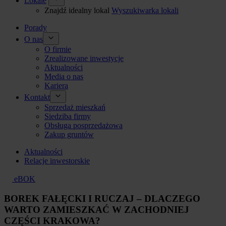
Lokale
Znajdź idealny lokal
Wyszukiwarka lokali
Porady
O nas
O firmie
Zrealizowane inwestycje
Aktualności
Media o nas
Kariera
Kontakt
Sprzedaż mieszkań
Siedziba firmy
Obsługa posprzedażowa
Zakup gruntów
Aktualności
Relacje inwestorskie
eBOK
BOREK FAŁĘCKI I RUCZAJ – DLACZEGO
WARTO ZAMIESZKAĆ W ZACHODNIEJ
CZĘŚCI KRAKOWA?