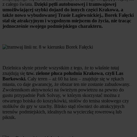
z całego świata.
Dzięki pętli autobusowej i tramwajowej
umożliwiającej szybki dojazd do innych części Krakowa, a
także nowo wybudowanej Trasie Łagiewnickiej., Borek Fałęcki
stał się atrakcyjnym i wygodnym miejscem do życia, nie tracąc
jednocześnie swojego podmiejskiego charakteru.
Dzielnica słynie przede wszystkim z tego, że to właśnie tutaj
znajdują się
tzw. zielone płuca południa Krakowa, czyli Las
Borkowski.
Cały teren – aż 60 ha lasu – znajduje się w rękach
miasta, co daje gwarancję, że obszar ten nie zostanie zabudowany.
Zwolennikom aktywności na świeżym powietrzu na pewno do
gustu przypadnie Park Solvay, w którym skorzystać można z
otwartego boiska do koszykówki, stołów do tenisa stołowego czy
stolików do gry w szachy. Blisko stąd również do atrakcyjnych
terenów podmiejskich, idealnych na wycieczkę rowerową lub
piknik.