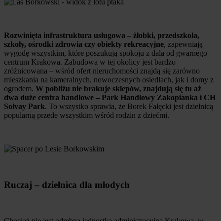
Rozwinięta infrastruktura usługowa – żłobki, przedszkola,
szkoły, ośrodki zdrowia czy obiekty rekreacyjne
, zapewniają
wygodę wszystkim, które poszukują spokoju z dala od gwarnego
centrum Krakowa. Zabudowa w tej okolicy jest bardzo
zróżnicowana – wśród ofert nieruchomości znajdą się zarówno
mieszkania na kameralnych, nowoczesnych osiedlach, jak i domy z
ogrodem.
W pobliżu nie brakuje sklepów, znajdują się tu aż
dwa duże centra handlowe – Park Handlowy Zakopianka i CH
Solvay Park
. To wszystko sprawia, że Borek Fałęcki jest dzielnicą
popularną przede wszystkim wśród rodzin z dziećmi.
Ruczaj – dzielnica dla młodych
Chociaż nie jest odrębną jednostką administracyjną Krakowa, w