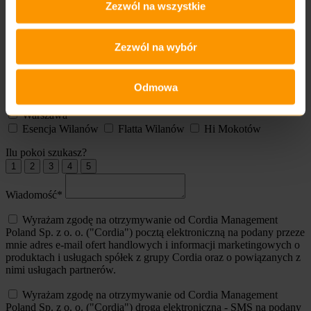
Hiszpania
Zezwól na wszystkie
360
Jade Tower
Kraków
Craft Zabłocie
Zezwól na wybór
Poznań
Modena - etap II
Odmowa
Sopot
Haffnera Residence
Leśna Sonata
Warszawa
Esencja Wilanów
Flatta Wilanów
Hi Mokotów
Ilu pokoi szukasz?
1
2
3
4
5
Wiadomość*
Wyrażam zgodę na otrzymywanie od Cordia Management
Poland Sp. z o. o. ("Cordia") pocztą elektroniczną na podany przeze
mnie adres e-mail ofert handlowych i informacji marketingowych o
produktach i usługach spółek z grupy Cordia oraz o powiązanych z
nimi usługach partnerów.
Wyrażam zgodę na otrzymywanie od Cordia Management
Poland Sp. z o. o. ("Cordia") drogą elektroniczną - SMS na podany