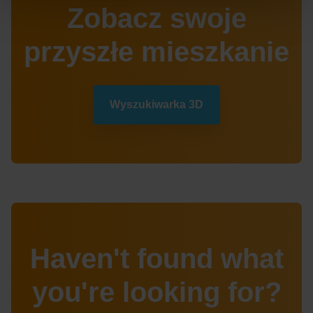
Zobacz swoje
przyszłe mieszkanie
Wyszukiwarka 3D
Haven't found what
you're looking for?