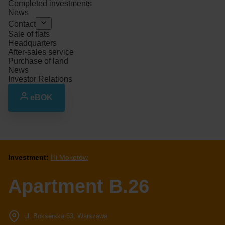
Completed investments
News
Contact
Sale of flats
Headquarters
After-sales service
Purchase of land
News
Investor Relations
eBOK
Investment:
Hi Mokotów
Apartment B.26
ul. Bokserska 63, Warszawa