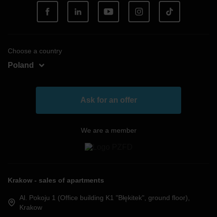
Choose a country
Poland
Hungary
Romania
Ask for an offer
We are a member
Krakow - sales of apartments
Al. Pokoju 1 (Office building K1 "Błękitek", ground floor),
Krakow