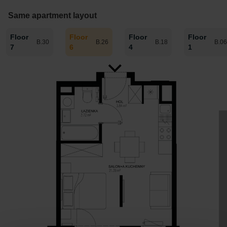
Same apartment layout
Floor
Floor
Floor
Floor
B.30
B.26
B.18
B.06
7
6
4
1