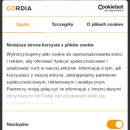
Zgoda
Szczegóły
O plikach cookies
Niniejsza strona korzysta z plików cookie
Salon sprzedaży Hi
Wykorzystujemy pliki cookie do spersonalizowania treści
i reklam, aby oferować funkcje społecznościowe i
Mokotów
analizować ruch w naszej witrynie. Informacje o tym, jak
korzystasz z naszej witryny, udostępniamy partnerom
społecznościowym, reklamowym i analitycznym.
ul. Kłobucka 27 (lokal usługowy na parterze),
Partnerzy mogą połączyć te informacje z innymi danymi
Warszawa
otrzymanymi od Ciebie lub uzyskanymi podczas
+48 692 272 532
korzystania z ich usług.
Od poniedziałku do piątku: 9:30 – 17:30
Wybór
Niezbędne
zgody