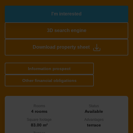
I'm interested
3D search engine
Download property sheet
Information prospect
Other financial obligations
Rooms
Status
4 rooms
Available
Square footage
Advantages
83.00 m²
terrace