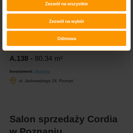
Zezwól na wszystkie
Zezwól na wybór
Odmowa
A.138 -
80.34 m²
Investment:
Modena
ul. Jackowskiego 24, Poznań
Salon sprzedaży Cordia
w Poznaniu