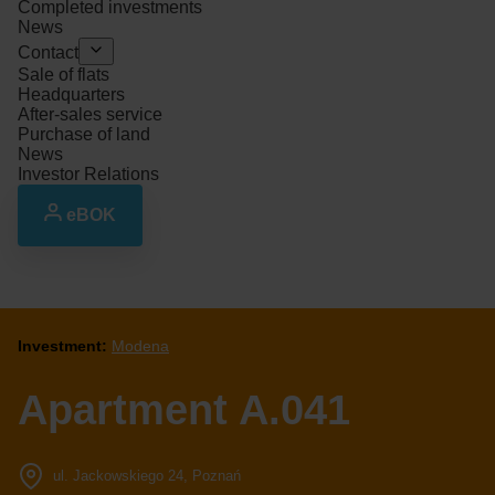
Completed investments
News
Contact
Sale of flats
Headquarters
After-sales service
Purchase of land
News
Investor Relations
eBOK
Investment:
Modena
Apartment A.041
ul. Jackowskiego 24, Poznań