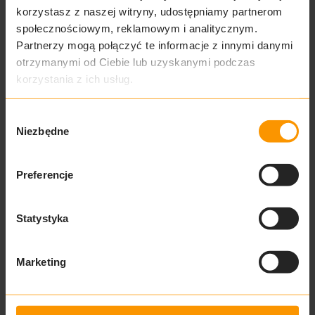
korzystasz z naszej witryny, udostępniamy partnerom
społecznościowym, reklamowym i analitycznym.
Partnerzy mogą połączyć te informacje z innymi danymi
otrzymanymi od Ciebie lub uzyskanymi podczas
korzystania z ich usług.
A.189 -
83.76 m²
Wybór
Investment:
Modena
Niezbędne
zgody
ul. Jackowskiego 24, Poznań
Preferencje
Statystyka
Marketing