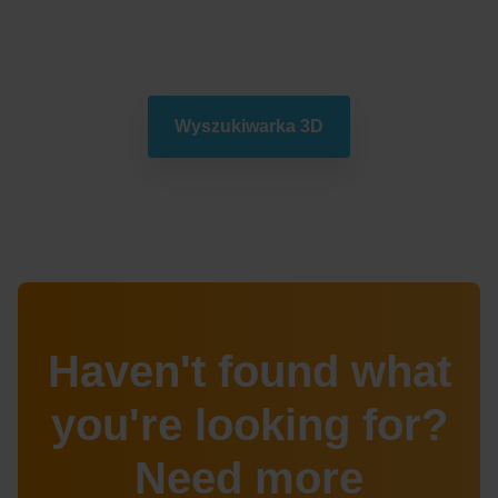
przyszłe mieszkanie
Wyszukiwarka 3D
Haven't found what
you're looking for?
Need more