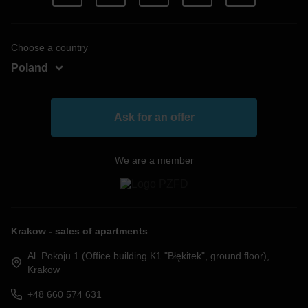
Choose a country
Poland
Hungary
Romania
Ask for an offer
We are a member
Krakow - sales of apartments
Al. Pokoju 1 (Office building K1 "Błękitek", ground floor),
Krakow
+48 660 574 631